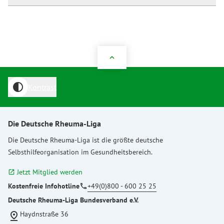
expand_less
contrast
Kontrast
Die Deutsche Rheuma-Liga
Die
Deutsche Rheuma-Liga
ist die größte deutsche
Selbsthilfeorganisation im Gesundheitsbereich.
Jetzt Mitglied werden
open_in_new
Kostenfreie Infohotline
+49(0)800 - 600 25 25
phone
Deutsche Rheuma-Liga Bundesverband e.V.
Haydnstraße 36
pin_drop