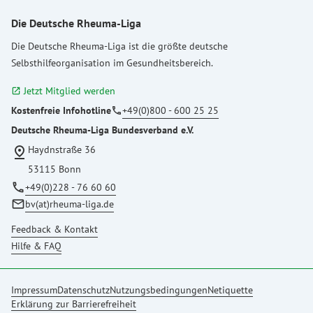
Die Deutsche Rheuma-Liga
Die
Deutsche Rheuma-Liga
ist die größte deutsche
Selbsthilfeorganisation im Gesundheitsbereich.
Jetzt Mitglied werden
open_in_new
Kostenfreie Infohotline
+49(0)800 - 600 25 25
phone
Deutsche Rheuma-Liga Bundesverband e.V.
Haydnstraße 36
pin_drop
53115 Bonn
phone
+49(0)228 - 76 60 60
mail
bv(at)rheuma-liga.de
Feedback & Kontakt
Hilfe & FAQ
Impressum
Datenschutz
Nutzungsbedingungen
Netiquette
Erklärung zur Barrierefreiheit