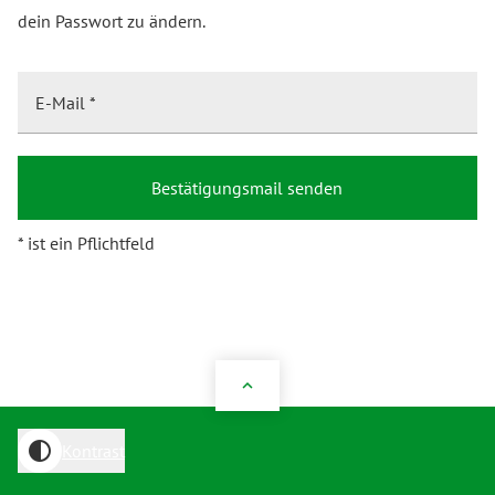
dein Passwort zu ändern.
E-Mail
Bestätigungsmail senden
* ist ein Pflichtfeld
expand_less
contrast
Kontrast